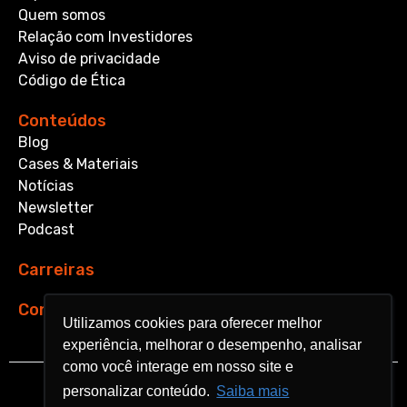
Quem somos
Relação com Investidores
Aviso de privacidade
Código de Ética
Conteúdos
Blog
Cases & Materiais
Notícias
Newsletter
Podcast
Carreiras
Contato
Utilizamos cookies para oferecer melhor
Utilizamos cookies para oferecer melhor
experiência, melhorar o desempenho, analisar
experiência, melhorar o desempenho, analisar
como você interage em nosso site e
como você interage em nosso site e
personalizar conteúdo.
personalizar conteúdo.
Saiba mais
Saiba mais