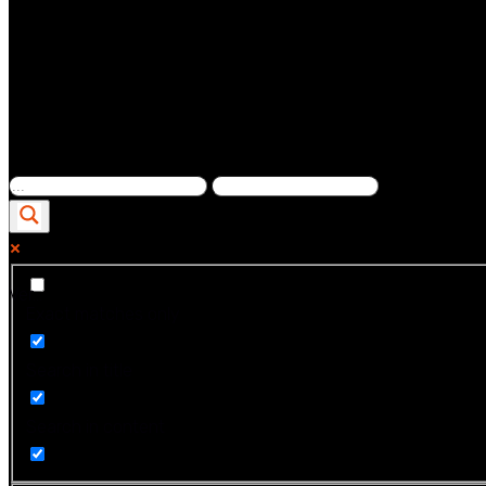
Ver...
Exact matches only
Search in title
Search in content