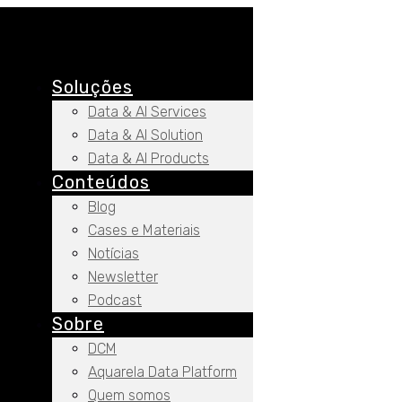
Soluções
Data & AI Services
Data & AI Solution
Data & AI Products
Conteúdos
Blog
Cases e Materiais
Notícias
Newsletter
Podcast
Sobre
DCM
Aquarela Data Platform
Quem somos