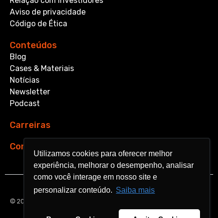
Relação com Investidores
Aviso de privacidade
Código de Ética
Conteúdos
Blog
Cases & Materiais
Notícias
Newsletter
Podcast
Carreiras
Contato
Utilizamos cookies para oferecer melhor
Utilizamos cookies para oferecer melhor
experiência, melhorar o desempenho, analisar
experiência, melhorar o desempenho, analisar
como você interage em nosso site e
como você interage em nosso site e
personalizar conteúdo.
personalizar conteúdo.
Saiba mais
Saiba mais
© 2026 Aquarela Analytics. All rights reserved.