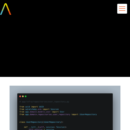
Imagem-4-
Representacao-da-
implementacao-do-
repositorio-de-usuarios