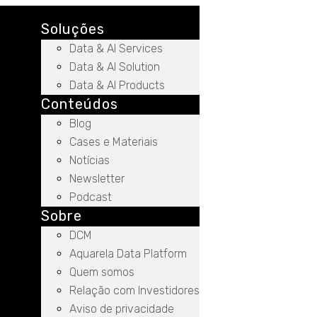
Soluções
Data & AI Services
Data & AI Solution
Data & AI Products
Conteúdos
Blog
Cases e Materiais
Notícias
Newsletter
Podcast
Sobre
DCM
Aquarela Data Platform
Quem somos
Relação com Investidores
Aviso de privacidade