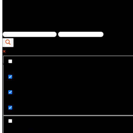
Ver...
Exact matches only
Search in title
Search in content
"><font style="vertical-align: inherit