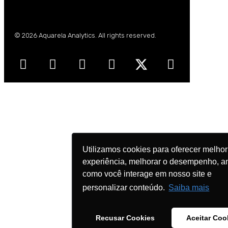
© 2026 Aquarela Analytics. All rights reserved.
Utilizamos cookies para oferecer melhor
Utilizamos cookies para oferecer melhor
experiência, melhorar o desempenho, an
experiência, melhorar o desempenho, an
como você interage em nosso site e
como você interage em nosso site e
personalizar conteúdo.
personalizar conteúdo.
Saiba mais
Saiba mais
Recusar Cookies
Recusar Cookies
Aceitar Coo
Aceitar Coo