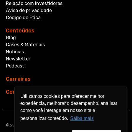
Relação com Investidores
Aviso de privacidade
Código de Ética
Conteúdos
Blog
Cases & Materiais
Notícias
Newsletter
Podcast
Carreiras
Contato
Utilizamos cookies para oferecer melhor
Utilizamos cookies para oferecer melhor
experiência, melhorar o desempenho, analisar
experiência, melhorar o desempenho, analisar
como você interage em nosso site e
como você interage em nosso site e
personalizar conteúdo.
personalizar conteúdo.
Saiba mais
Saiba mais
© 2026 Aquarela Analytics. All rights reserved.