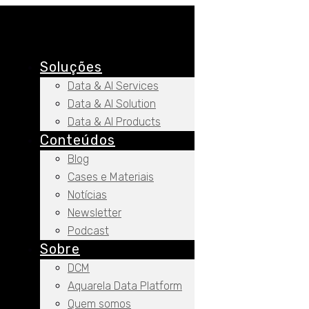
Soluções
Data & AI Services
Data & AI Solution
Data & AI Products
Conteúdos
Blog
Cases e Materiais
Notícias
Newsletter
Podcast
Sobre
DCM
Aquarela Data Platform
Quem somos