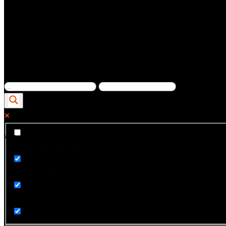
Ver...
Exact matches only
Search in title
Search in content