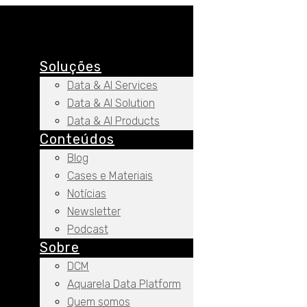
Soluções
Data & AI Services
Data & AI Solution
Data & AI Products
Conteúdos
Blog
Cases e Materiais
Notícias
Newsletter
Podcast
Sobre
DCM
Aquarela Data Platform
Quem somos