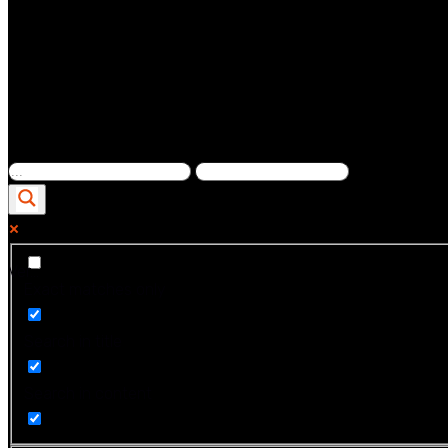
Ver...
Exact matches only
Search in title
Search in content