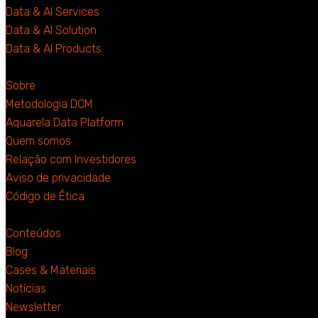
Data & AI Services
Data & AI Solution
Data & AI Products
Sobre
Metodologia DCM
Aquarela Data Platform
Quem somos
Relação com Investidores
Aviso de privacidade
Código de Ética
Conteúdos
Blog
Cases & Materiais
Notícias
Newsletter