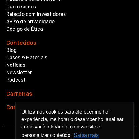
Quem somos
Relação com Investidores
Aviso de privacidade
Código de Ética
Conteúdos
Blog
Cases & Materiais
Notícias
Newsletter
Podcast
Carreiras
Contato
Utilizamos cookies para oferecer melhor
Utilizamos cookies para oferecer melhor
experiência, melhorar o desempenho, analisar
experiência, melhorar o desempenho, analisar
como você interage em nosso site e
como você interage em nosso site e
personalizar conteúdo.
personalizar conteúdo.
Saiba mais
Saiba mais