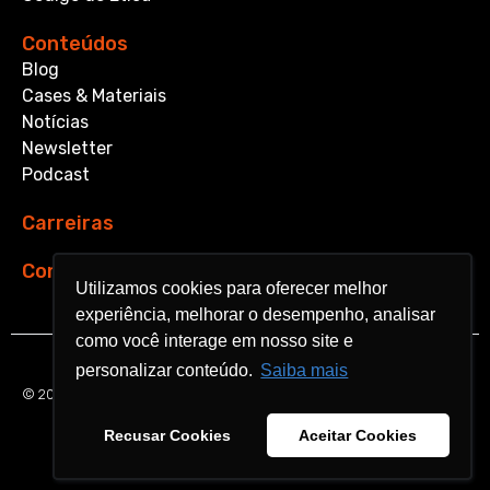
Conteúdos
Blog
Cases & Materiais
Notícias
Newsletter
Podcast
Carreiras
Contato
Utilizamos cookies para oferecer melhor
Utilizamos cookies para oferecer melhor
experiência, melhorar o desempenho, analisar
experiência, melhorar o desempenho, analisar
como você interage em nosso site e
como você interage em nosso site e
personalizar conteúdo.
personalizar conteúdo.
Saiba mais
Saiba mais
© 2026 Aquarela Analytics. All rights reserved.
Recusar Cookies
Recusar Cookies
Aceitar Cookies
Aceitar Cookies