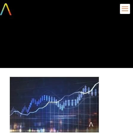
IA na previsão de
demanda na indústria de
alimentosBlog64