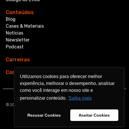
Conteúdos
Blog
Cases & Materiais
Notícias
Newsletter
Podcast
Carreiras
Contato
Utilizamos cookies para oferecer melhor
Utilizamos cookies para oferecer melhor
experiência, melhorar o desempenho, analisar
experiência, melhorar o desempenho, analisar
como você interage em nosso site e
como você interage em nosso site e
personalizar conteúdo.
personalizar conteúdo.
Saiba mais
Saiba mais
© 2026 Aquarela Analytics. All rights reserved.
Recusar Cookies
Recusar Cookies
Aceitar Cookies
Aceitar Cookies