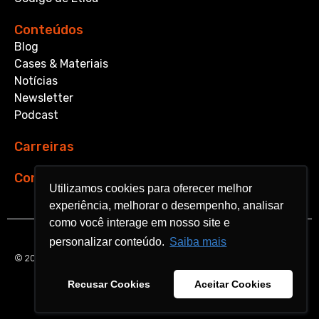
Conteúdos
Blog
Cases & Materiais
Notícias
Newsletter
Podcast
Carreiras
Contato
Utilizamos cookies para oferecer melhor
Utilizamos cookies para oferecer melhor
experiência, melhorar o desempenho, analisar
experiência, melhorar o desempenho, analisar
como você interage em nosso site e
como você interage em nosso site e
personalizar conteúdo.
personalizar conteúdo.
Saiba mais
Saiba mais
© 2026 Aquarela Analytics. All rights reserved.
Recusar Cookies
Recusar Cookies
Aceitar Cookies
Aceitar Cookies