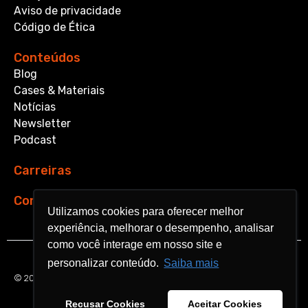
Aviso de privacidade
Código de Ética
Conteúdos
Blog
Cases & Materiais
Notícias
Newsletter
Podcast
Carreiras
Contato
Utilizamos cookies para oferecer melhor
Utilizamos cookies para oferecer melhor
experiência, melhorar o desempenho, analisar
experiência, melhorar o desempenho, analisar
como você interage em nosso site e
como você interage em nosso site e
personalizar conteúdo.
personalizar conteúdo.
Saiba mais
Saiba mais
© 2026 Aquarela Analytics. All rights reserved.
Recusar Cookies
Recusar Cookies
Aceitar Cookies
Aceitar Cookies