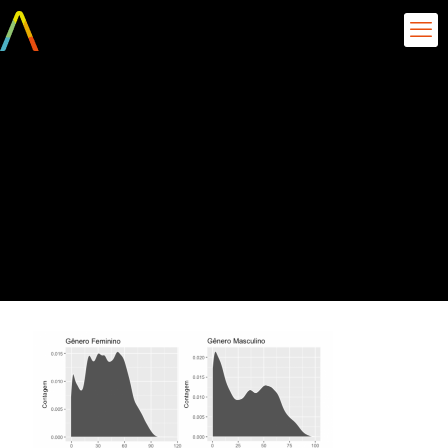
Agendamentos em
consultas médicas na
cidade de Vitória/ES,
classificados por gênero
(Densidade)