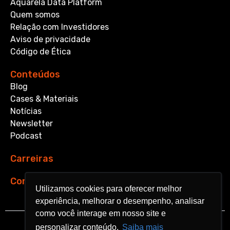
Aquarela Data Platform
Quem somos
Relação com Investidores
Aviso de privacidade
Código de Ética
Conteúdos
Blog
Cases & Materiais
Notícias
Newsletter
Podcast
Carreiras
Contato
Utilizamos cookies para oferecer melhor
Utilizamos cookies para oferecer melhor
experiência, melhorar o desempenho, analisar
experiência, melhorar o desempenho, analisar
como você interage em nosso site e
como você interage em nosso site e
personalizar conteúdo.
personalizar conteúdo.
Saiba mais
Saiba mais