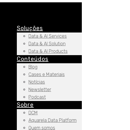
Soluções
Data & AI Services
Data & AI Solution
Data & AI Products
Conteúdos
Blog
Cases e Materiais
Notícias
Newsletter
Podcast
Sobre
DCM
Aquarela Data Platform
Quem somos