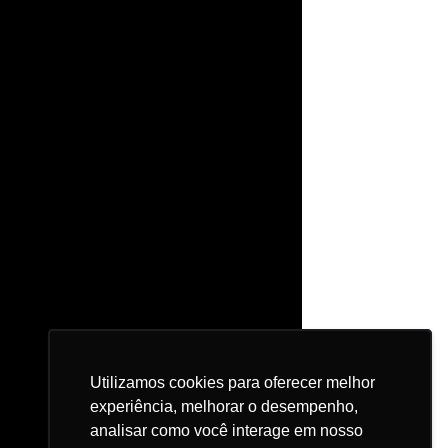
Utilizamos cookies para oferecer melhor
Utilizamos cookies para oferecer melhor
experiência, melhorar o desempenho,
experiência, melhorar o desempenho,
analisar como você interage em nosso
analisar como você interage em nosso