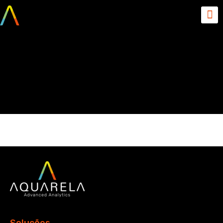
2020-06-15-16_06_56-
Métricas-para-datasets-
Documentos-Google