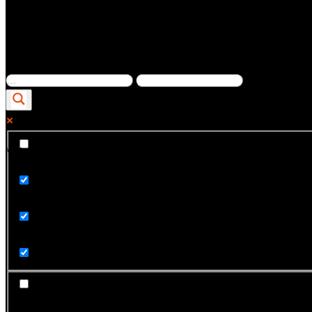
Ver...
Exact matches only
Search in title
Search in content
"><font style="vertical-align: inherit