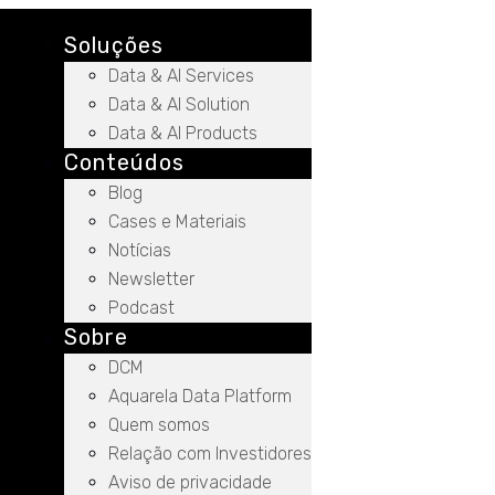
Soluções
Data & AI Services
Data & AI Solution
Data & AI Products
Conteúdos
Blog
Cases e Materiais
Notícias
Newsletter
Podcast
Sobre
DCM
Aquarela Data Platform
Quem somos
Relação com Investidores
Aviso de privacidade