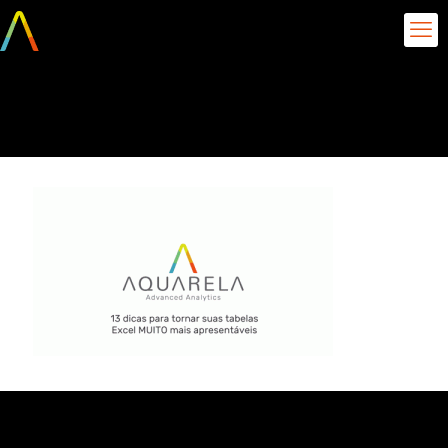
Data_design_tabela_aquar