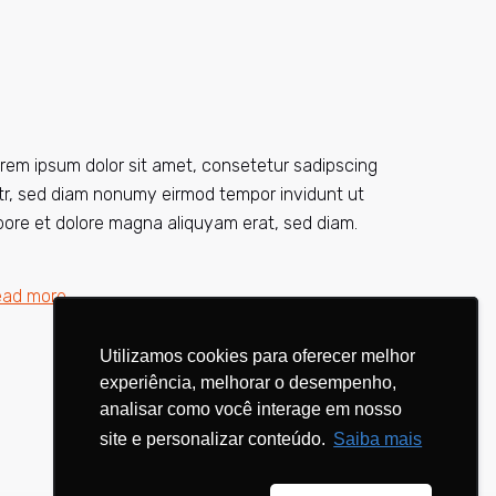
rem ipsum dolor sit amet, consetetur sadipscing
itr, sed diam nonumy eirmod tempor invidunt ut
bore et dolore magna aliquyam erat, sed diam.
ead more
Utilizamos cookies para oferecer melhor
Utilizamos cookies para oferecer melhor
experiência, melhorar o desempenho,
experiência, melhorar o desempenho,
analisar como você interage em nosso
analisar como você interage em nosso
site e personalizar conteúdo.
site e personalizar conteúdo.
Saiba mais
Saiba mais