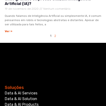
Artificial (IA)?
19 de novembro de 2020
Nenhum comentário
Quando falamos de Inteligência Artificial ou simplesmente IA, é comum
pensarmos em robôs e tecnologias abstratas e distantes. Apesar de
ser utilizada para tais feitos, a
Ver »
1
2
Soluções
Data & AI Services
Data & AI Solution
Data & AI Products