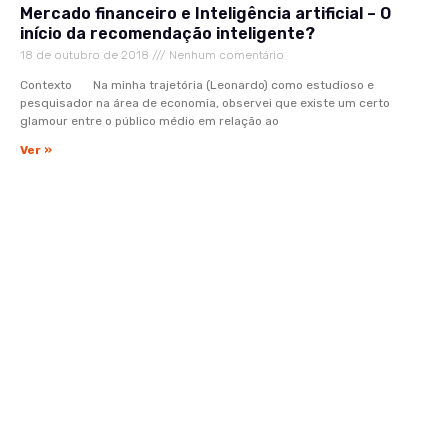
Mercado financeiro e Inteligência artificial – O
início da recomendação inteligente?
18 de outubro de 2018
Nenhum comentário
Contexto Na minha trajetória (Leonardo) como estudioso e
pesquisador na área de economia, observei que existe um certo
glamour entre o público médio em relação ao
Ver »